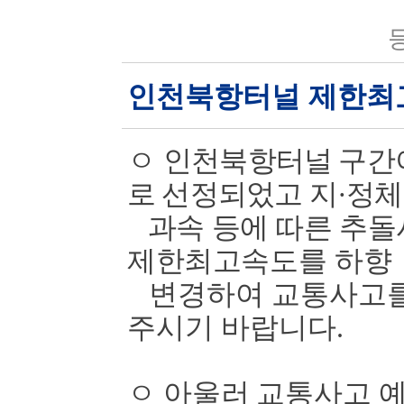
등
인천북항터널 제한최
ㅇ
인천북항터널 구간
로 선정되었고 지
·
정체
과속 등에 따른 추돌
제한최고속도를
하향
변경하여 교통사고를
주시기 바랍니다
.
ㅇ
아울러 교통사고 