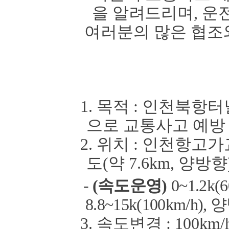
을 알려드리며
,
운
여러분의
많은 협조
1.
목적
:
인천북항터
으로 교통사고 예방
2.
위치
:
인천항고가
도
(
약
7.6km,
양방향
-
(
속도운영
)
0~1.2k(6
8.8~15k(100km/h),
양
3.
속도변경
: 10
0km/