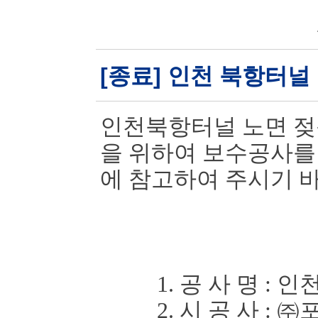
[종료] 인천 북항터널
인천북항터널 노면 젖
을 위하여 보
수공사를
에 참고하여 주시기 
1. 공 사 명
:
인천
2. 시 공 사
:
㈜