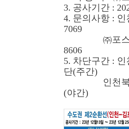
3. 공사기간
: 20
4. 문의사항
:
인
7069
㈜
포
8606
5.
차단구간
:
인
단
(
주간
)
인천북항터
(
야간
)