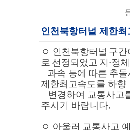
등
인천북항터널 제한최
ㅇ
인천북항터널 구간
로 선정되었고 지
·
정체
과속 등에 따른 추돌
제한최고속도를
하향
변경하여 교통사고를
주시기 바랍니다
.
ㅇ
아울러 교통사고 