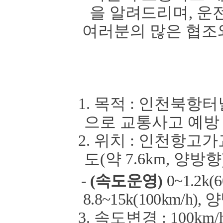
을 알려드리며
,
운
여러분의
많은 협조
1.
목적
:
인천북항터
으로 교통사고 예방
2.
위치
:
인천항고가
도
(
약
7.6km,
양방향
-
(
속도운영
)
0~1.2k(6
8.8~15k(100km/h),
양
3.
속도변경
: 10
0km/