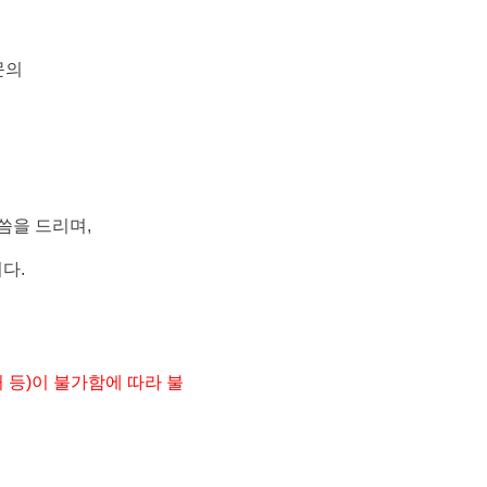
문의
씀을 드리며
,
니다
.
 등
)
이 불가함에 따라
불