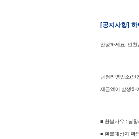
[공지사항] 
안녕하세요
,
인천
남청라영업소
(
인
제금액이 발생하여
■
환불사유
:
남청
■
환불대상자 확