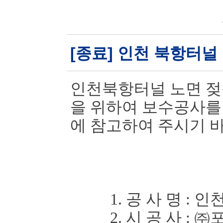
[종료] 인천 북항터널
인천북항터널 노면 젖
을 위하여 보
수공사를
에 참고하여 주시기 
1. 공 사 명
:
인천
2. 시 공 사
:
㈜