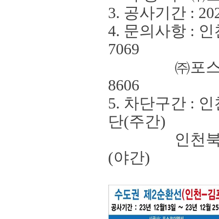
3. 공사기간
: 20
4. 문의사항
:
인
7069
㈜
포
8606
5.
차단구간
:
인
단
(
주간
)
인천북항터
(
야간
)