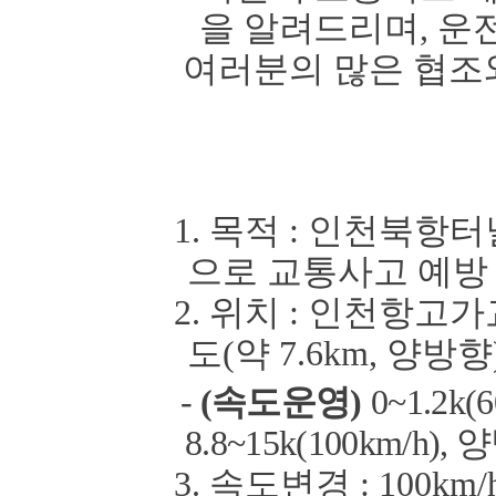
을 알려드리며
,
운
여러분의
많은 협조
1.
목적
:
인천북항터
으로 교통사고 예방
2.
위치
:
인천항고가
도
(
약
7.6km,
양방향
-
(
속도운영
)
0~1.2k(6
8.8~15k(100km/h),
양
3.
속도변경
: 10
0km/