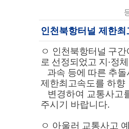
등
인천북항터널 제한최
ㅇ
인천북항터널 구간
로 선정되었고 지
·
정체
과속 등에 따른 추돌
제한최고속도를
하향
변경하여 교통사고를
주시기 바랍니다
.
ㅇ
아울러 교통사고 