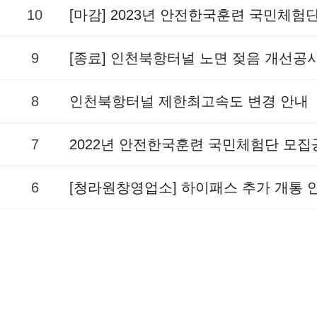
10
[마감] 2023년 안전한국훈련 국민체험
9
[종료] 인천북항터널 노면 젖음 개선공
8
인천북항터널 제한최고속도 변경 안내
7
2022년 안전한국훈련 국민체험단 모집
6
[청라원창영업소] 하이패스 추가 개통 