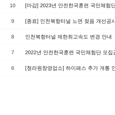
10
[마감] 2023년 안전한국훈련 국민체험
9
[종료] 인천북항터널 노면 젖음 개선공
8
인천북항터널 제한최고속도 변경 안내
7
2022년 안전한국훈련 국민체험단 모집
6
[청라원창영업소] 하이패스 추가 개통 