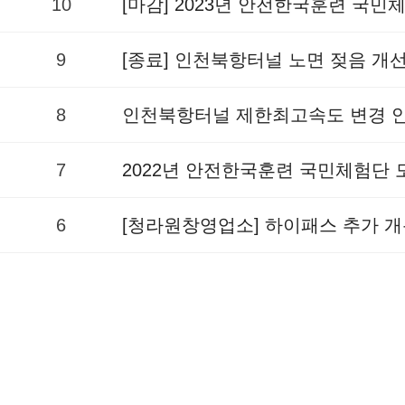
10
[마감] 2023년 안전한국훈련 국
9
[종료] 인천북항터널 노면 젖음 개
8
인천북항터널 제한최고속도 변경 
7
2022년 안전한국훈련 국민체험단
6
[청라원창영업소] 하이패스 추가 개