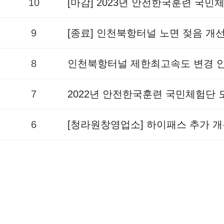
10
[마감] 2023년 안전한국훈련 국
9
[종료] 인천북항터널 노면 젖음 개
8
인천북항터널 제한최고속도 변경 
7
2022년 안전한국훈련 국민체험단
6
[청라원창영업소] 하이패스 추가 개