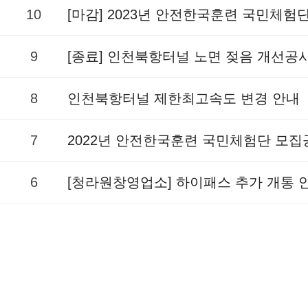
10
[마감] 2023년 안전한국훈련 국민체험
9
[종료] 인천북항터널 노면 젖음 개선공
8
인천북항터널 제한최고속도 변경 안내
7
2022년 안전한국훈련 국민체험단 모집
6
[청라원창영업소] 하이패스 추가 개통 