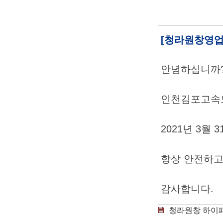
[청라원창영업
안녕하십니까
인천김포고속도
2021년 3월
항상 안전하고
감사합니다.
청라원창 하이패