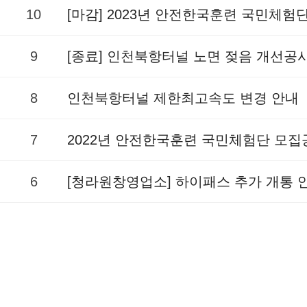
10
[마감] 2023년 안전한국훈련 국민체험
9
[종료] 인천북항터널 노면 젖음 개선공
8
인천북항터널 제한최고속도 변경 안내
7
2022년 안전한국훈련 국민체험단 모집
6
[청라원창영업소] 하이패스 추가 개통 