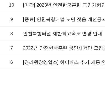
10
[마감] 2023년 안전한국훈련 국민체험
9
[종료] 인천북항터널 노면 젖음 개선공
8
인천북항터널 제한최고속도 변경 안내
7
2022년 안전한국훈련 국민체험단 모집
6
[청라원창영업소] 하이패스 추가 개통 