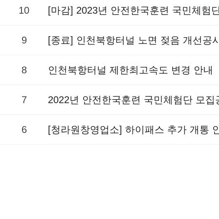
10
[마감] 2023년 안전한국훈련 국민체험
9
[종료] 인천북항터널 노면 젖음 개선공
8
인천북항터널 제한최고속도 변경 안내
7
2022년 안전한국훈련 국민체험단 모집
6
[청라원창영업소] 하이패스 추가 개통 