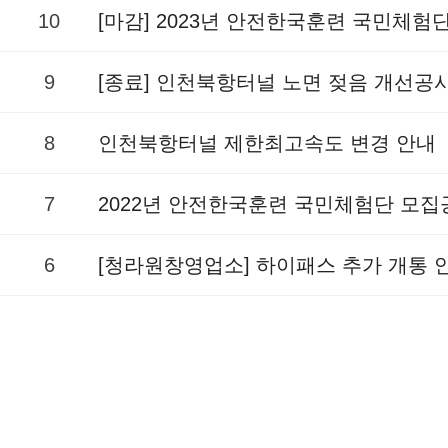
10
[마감] 2023년 안전한국훈련 국민체험
9
[종료] 인천북항터널 노면 젖음 개선공
8
인천북항터널 제한최고속도 변경 안내
7
2022년 안전한국훈련 국민체험단 모집
6
[청라원창영업소] 하이패스 추가 개통 